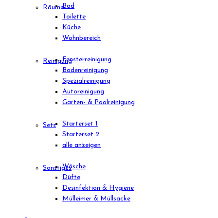
Bad
Räume
Toilette
Küche
Wohnbereich
Fensterreinigung
Reinigung
Bodenreinigung
Spezialreinigung
Autoreinigung
Garten- & Poolreinigung
Starterset 1
Sets
Starterset 2
alle anzeigen
Wäsche
Sonstiges
Düfte
Desinfektion & Hygiene
Mülleimer & Müllsäcke