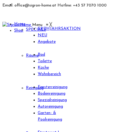
Email: office@sigron-home.at
Hotline: +43 57 7070 1000
Home
Menu
≡
╳
FRÜHJAHRSAKTION
SPECIALS
Shop
NEU
Angebote
Bad
Räume
Toilette
Küche
Wohnbereich
Fensterreinigung
Reinigung
Bodenreinigung
Spezialreinigung
Autoreinigung
Garten- &
Poolreinigung