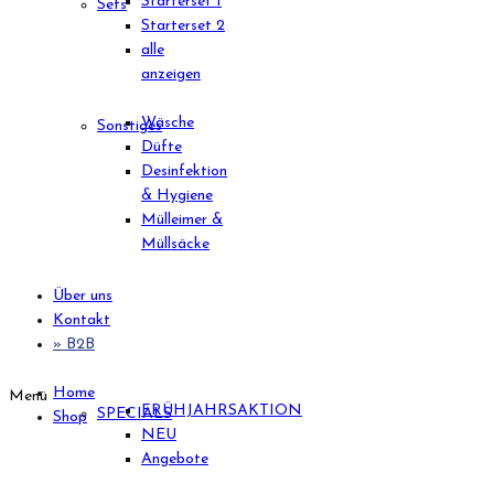
Starterset 1
Sets
Starterset 2
alle
anzeigen
Wäsche
Sonstiges
Düfte
Desinfektion
& Hygiene
Mülleimer &
Müllsäcke
Über uns
Kontakt
» B2B
Home
Menü
FRÜHJAHRSAKTION
SPECIALS
Shop
NEU
Angebote