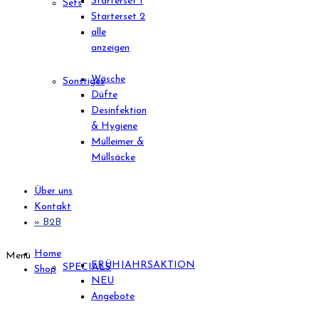
Starterset 1
Sets
Starterset 2
alle
anzeigen
Wäsche
Sonstiges
Düfte
Desinfektion
& Hygiene
Mülleimer &
Müllsäcke
Über uns
Kontakt
» B2B
Home
Menü
FRÜHJAHRSAKTION
SPECIALS
Shop
NEU
Angebote