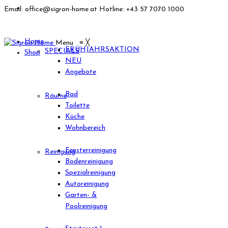
Email: office@sigron-home.at
Hotline: +43 57 7070 1000
Home
Menu
≡
╳
FRÜHJAHRSAKTION
SPECIALS
Shop
NEU
Angebote
Bad
Räume
Toilette
Küche
Wohnbereich
Fensterreinigung
Reinigung
Bodenreinigung
Spezialreinigung
Autoreinigung
Garten- &
Poolreinigung