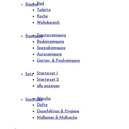
Bad
Räume
Toilette
Küche
Wohnbereich
Fensterreinigung
Reinigung
Bodenreinigung
Spezialreinigung
Autoreinigung
Garten- & Poolreinigung
Starterset 1
Sets
Starterset 2
alle anzeigen
Wäsche
Sonstiges
Düfte
Desinfektion & Hygiene
Mülleimer & Müllsäcke