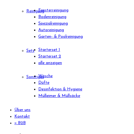
Fensterreinigung
Reinigung
Bodenreinigung
Spezialreinigung
Autoreinigung
Garten- & Poolreinigung
Starterset 1
Sets
Starterset 2
alle anzeigen
Wäsche
Sonstiges
Düfte
Desinfektion & Hygiene
Mülleimer & Müllsäcke
Über uns
Kontakt
» B2B