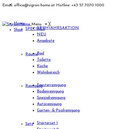
Email: office@sigron-home.at
Hotline: +43 57 7070 1000
Home
Menu
≡
╳
FRÜHJAHRSAKTION
SPECIALS
Shop
NEU
Angebote
Bad
Räume
Toilette
Küche
Wohnbereich
Fensterreinigung
Reinigung
Bodenreinigung
Spezialreinigung
Autoreinigung
Garten- & Poolreinigung
Starterset 1
Sets