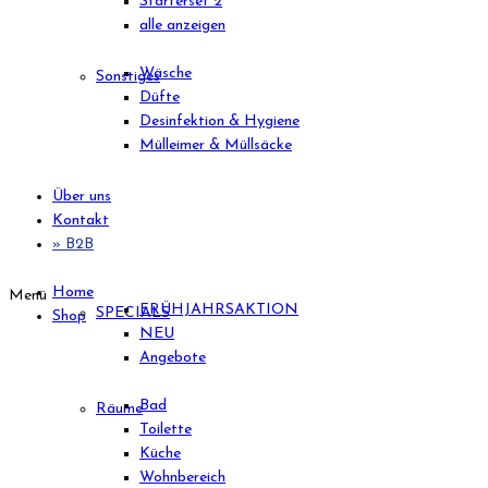
Starterset 2
alle anzeigen
Wäsche
Sonstiges
Düfte
Desinfektion & Hygiene
Mülleimer & Müllsäcke
Über uns
Kontakt
» B2B
Home
Menü
FRÜHJAHRSAKTION
SPECIALS
Shop
NEU
Angebote
Bad
Räume
Toilette
Küche
Wohnbereich