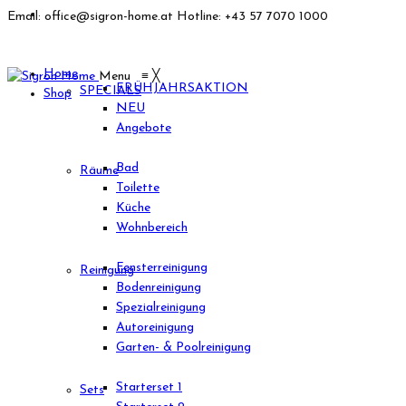
Email: office@sigron-home.at
Hotline: +43 57 7070 1000
Home
Menu
≡
╳
FRÜHJAHRSAKTION
SPECIALS
Shop
NEU
Angebote
Bad
Räume
Toilette
Küche
Wohnbereich
Fensterreinigung
Reinigung
Bodenreinigung
Spezialreinigung
Autoreinigung
Garten- & Poolreinigung
Starterset 1
Sets