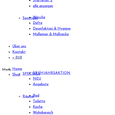
Starterset 2
alle anzeigen
Wäsche
Sonstiges
Düfte
Desinfektion & Hygiene
Mülleimer & Müllsäcke
Über uns
Kontakt
» B2B
Home
Menü
FRÜHJAHRSAKTION
SPECIALS
Shop
NEU
Angebote
Bad
Räume
Toilette
Küche
Wohnbereich