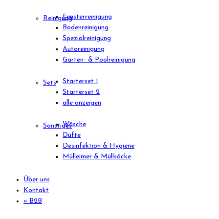
Fensterreinigung
Reinigung
Bodenreinigung
Spezialreinigung
Autoreinigung
Garten- & Poolreinigung
Starterset 1
Sets
Starterset 2
alle anzeigen
Wäsche
Sonstiges
Düfte
Desinfektion & Hygiene
Mülleimer & Müllsäcke
Über uns
Kontakt
» B2B