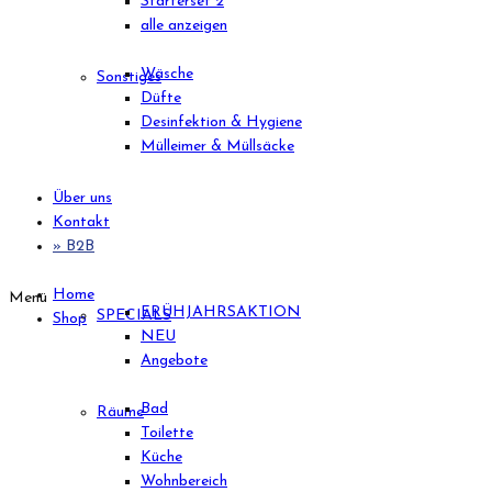
Starterset 2
alle anzeigen
Wäsche
Sonstiges
Düfte
Desinfektion & Hygiene
Mülleimer & Müllsäcke
Über uns
Kontakt
» B2B
Home
Menü
FRÜHJAHRSAKTION
SPECIALS
Shop
NEU
Angebote
Bad
Räume
Toilette
Küche
Wohnbereich