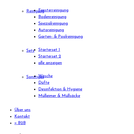
Fensterreinigung
Reinigung
Bodenreinigung
Spezialreinigung
Autoreinigung
Garten- & Poolreinigung
Starterset 1
Sets
Starterset 2
alle anzeigen
Wäsche
Sonstiges
Düfte
Desinfektion & Hygiene
Mülleimer & Müllsäcke
Über uns
Kontakt
» B2B