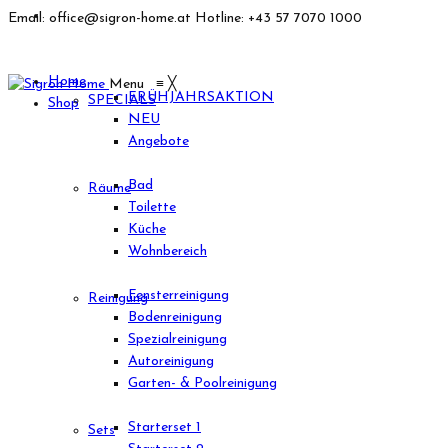
Email: office@sigron-home.at
Hotline: +43 57 7070 1000
Home
Menu
≡
╳
FRÜHJAHRSAKTION
SPECIALS
Shop
NEU
Angebote
Bad
Räume
Toilette
Küche
Wohnbereich
Fensterreinigung
Reinigung
Bodenreinigung
Spezialreinigung
Autoreinigung
Garten- & Poolreinigung
Starterset 1
Sets