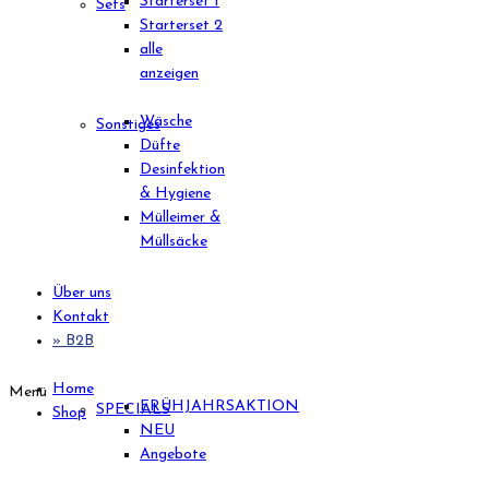
Starterset 1
Sets
Starterset 2
alle
anzeigen
Wäsche
Sonstiges
Düfte
Desinfektion
& Hygiene
Mülleimer &
Müllsäcke
Über uns
Kontakt
» B2B
Home
Menü
FRÜHJAHRSAKTION
SPECIALS
Shop
NEU
Angebote