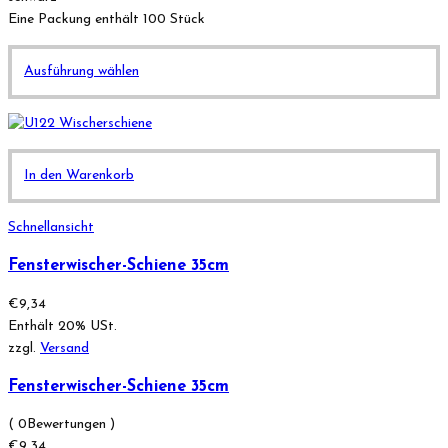
Eine Packung enthält 100 Stück
Dieses
Ausführung wählen
Produkt
weist
mehrere
Varianten
In den Warenkorb
auf.
Die
Optionen
Schnellansicht
können
Fensterwischer-Schiene 35cm
auf
der
€
9,34
Produktseite
Enthält 20% USt.
gewählt
zzgl.
Versand
werden
Fensterwischer-Schiene 35cm
( 0Bewertungen )
€
9,34