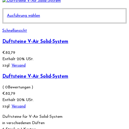
mehrere
Varianten
Dieses
Ausführung wählen
auf.
Produkt
Die
weist
Optionen
Schnellansicht
mehrere
können
Varianten
Duftsteine V-Air Solid-System
auf
auf.
der
€
82,79
Die
Produktseite
Enthält 20% USt.
Optionen
gewählt
zzgl.
Versand
können
werden
auf
Duftsteine V-Air Solid-System
der
Produktseite
( 0Bewertungen )
gewählt
€
82,79
werden
Enthält 20% USt.
zzgl.
Versand
Duftsteine für V-Air Solid-System
in verschiedenen Düften