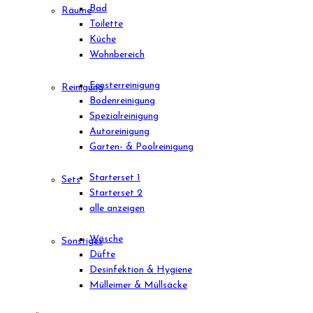
Bad
Räume
Toilette
Küche
Wohnbereich
Fensterreinigung
Reinigung
Bodenreinigung
Spezialreinigung
Autoreinigung
Garten- & Poolreinigung
Starterset 1
Sets
Starterset 2
alle anzeigen
Wäsche
Sonstiges
Düfte
Desinfektion & Hygiene
Mülleimer & Müllsäcke