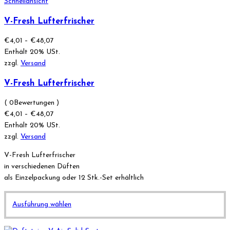
Schnellansicht
mehrere
Varianten
V-Fresh Lufterfrischer
auf.
Preisspanne:
€
4,01
–
€
48,07
Die
€4,01
Enthält 20% USt.
Optionen
bis
zzgl.
Versand
können
€48,07
auf
V-Fresh Lufterfrischer
der
Produktseite
( 0Bewertungen )
gewählt
Preisspanne:
€
4,01
–
€
48,07
werden
€4,01
Enthält 20% USt.
bis
zzgl.
Versand
€48,07
V-Fresh Lufterfrischer
in verschiedenen Düften
als Einzelpackung oder 12 Stk.-Set erhältlich
Dieses
Ausführung wählen
Produkt
weist