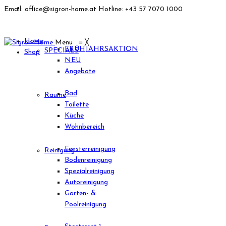
Email: office@sigron-home.at
Hotline: +43 57 7070 1000
Home
Menu
≡
╳
FRÜHJAHRSAKTION
SPECIALS
Shop
NEU
Angebote
Bad
Räume
Toilette
Küche
Wohnbereich
Fensterreinigung
Reinigung
Bodenreinigung
Spezialreinigung
Autoreinigung
Garten- &
Poolreinigung