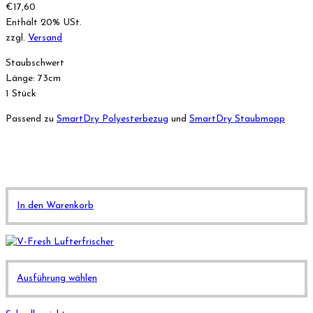
€
17,60
Enthält 20% USt.
zzgl.
Versand
Staubschwert
Länge: 73cm
1 Stück
Passend zu
SmartDry Polyesterbezug
und
SmartDry Staubmopp
In den Warenkorb
Dieses
Ausführung wählen
Produkt
weist