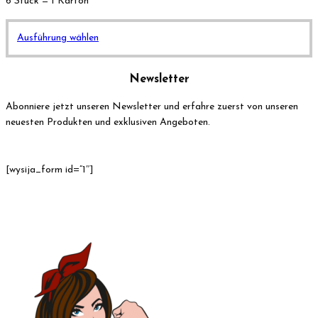
6 Stück = 1 Karton
Dieses
Ausführung wählen
Produkt
weist
Newsletter
mehrere
Varianten
Abonniere jetzt unseren Newsletter und erfahre zuerst von unseren
auf.
neuesten Produkten und exklusiven Angeboten.
Die
Optionen
können
[wysija_form id=”1″]
auf
der
Produktseite
gewählt
werden