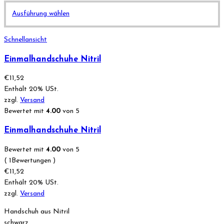
Dieses
Ausführung wählen
Produkt
weist
Schnellansicht
mehrere
Varianten
Einmalhandschuhe Nitril
auf.
€
11,52
Die
Enthält 20% USt.
Optionen
zzgl.
Versand
können
Bewertet mit
4.00
von 5
auf
der
Einmalhandschuhe Nitril
Produktseite
gewählt
Bewertet mit
4.00
von 5
werden
( 1Bewertungen )
€
11,52
Enthält 20% USt.
zzgl.
Versand
Handschuh aus Nitril
schwarz